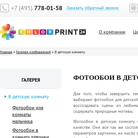
+7 (495)
778-01-58
Заказать обратный звонок
О компании
Ц
Главная
»
Галерея изображений
»
В детскую комнату
ФОТООБОИ В ДЕ
ГАЛЕРЕЯ
Для того, чтобы завершить те
В детскую комнату
выбирают фотообои для детской 
воссоздавать сцены из любим
Фотообои для
содержать природные мотивы.
комнаты
мальчика
Фотообои в детскую комнату к
качестве. Они все так же состо
Фотообои в
параметров картинки, их число
комнату девочки