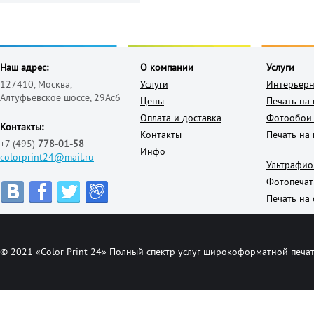
Наш адрес:
О компании
Услуги
127410, Москва,
Услуги
Интерьерн
Алтуфьевское шоссе, 29Ас6
Цены
Печать на
Оплата и доставка
Фотообои 
Контакты:
Контакты
Печать на 
+7 (495)
778-01-58
Инфо
colorprint24@mail.ru
Ультрафио
Фотопечат
Печать на 
© 2021 «Color Print 24» Полный спектр услуг широкоформатной печат