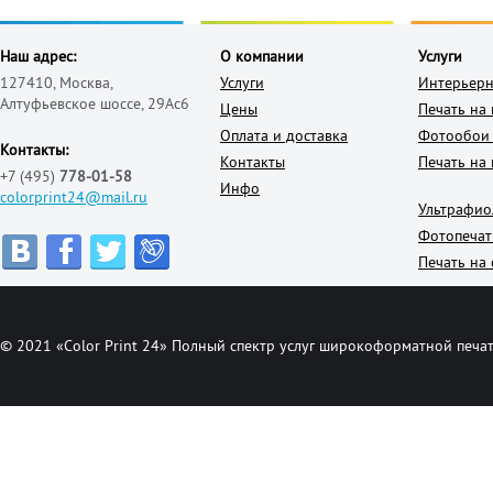
Наш адрес:
О компании
Услуги
127410, Москва,
Услуги
Интерьерн
Алтуфьевское шоссе, 29Ас6
Цены
Печать на
Оплата и доставка
Фотообои 
Контакты:
Контакты
Печать на 
+7 (495)
778-01-58
Инфо
colorprint24@mail.ru
Ультрафио
Фотопечат
Печать на 
© 2021 «Color Print 24» Полный спектр услуг широкоформатной печат