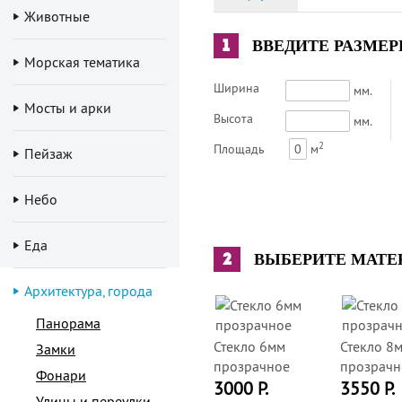
Животные
1
ВВЕДИТЕ РАЗМЕ
Морская тематика
Ширина
мм.
Мосты и арки
Высота
мм.
2
Площадь
0
м
Пейзаж
Небо
Еда
2
ВЫБЕРИТЕ МАТЕ
Архитектура, города
Панорама
Стекло 6мм
Стекло 8
Замки
прозрачное
прозрачн
Фонари
3000 Р.
3550 Р.
Улицы и переулки