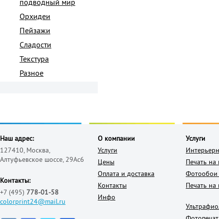
подводный мир
Орхидеи
Пейзажи
Сладости
Текстура
Разное
Наш адрес:
О компании
Услуги
127410, Москва,
Услуги
Интерьерн
Алтуфьевское шоссе, 29Ас6
Цены
Печать на
Оплата и доставка
Фотообои 
Контакты:
Контакты
Печать на 
+7 (495)
778-01-58
Инфо
colorprint24@mail.ru
Ультрафио
Фотопечат