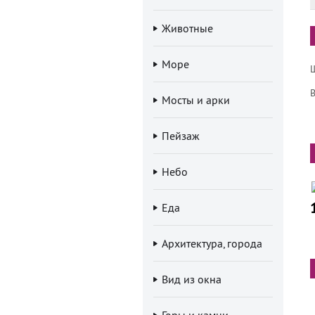
Животные
Море
В
Мосты и арки
Пейзаж
Небо
Еда
Архитектура, города
Вид из окна
Горы и камни