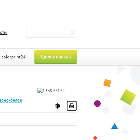
кты
Сделать заказ
e
colorprint24
ерно-белое