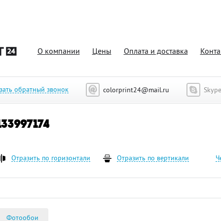
О компании
Цены
Оплата и доставка
Конта
33997174
зать обратный звонок
colorprint24@mail.ru
Skyp
133997174
Отразить по горизонтали
Отразить по вертикали
Ч
Фотообои