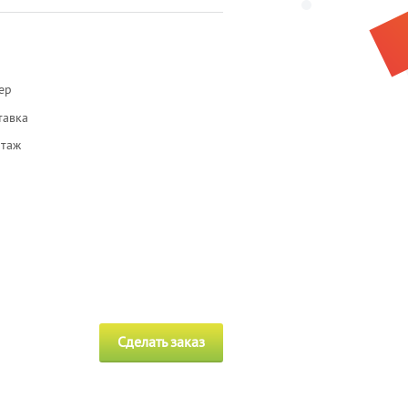
ер
тавка
таж
Сделать заказ