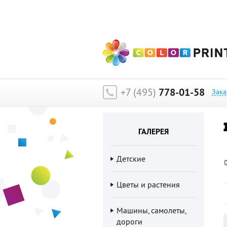
Главная
»
Галерея изображений
»
Графика
»
1
+7 (495)
778-01-58
Зака
ГАЛЕРЕЯ
Детские
Цветы и растения
Машины, самолеты,
дороги