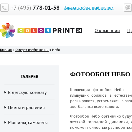
+7 (495)
778-01-58
Заказать обратный звонок
О компании
Ц
Главная
»
Галерея изображений
»
Небо
ФОТООБОИ НЕБО
ГАЛЕРЕЯ
Коллекция фотообои Небо – п
В детскую комнату
плывущих облаков в естестве
расширяются, устремляясь в за
эко-баланса всего живого.
Цветы и растения
Фотообои Небо органично будут 
жесткой городской динамики, 
Машины, самолеты
поможет полностью раствориться