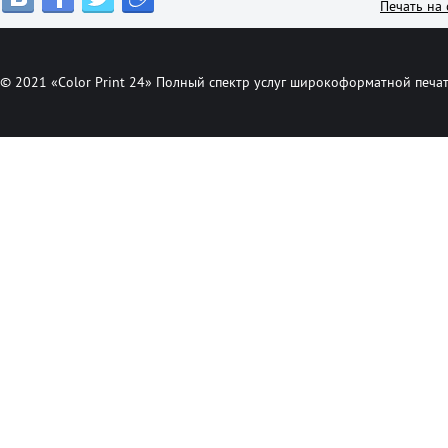
Печать на 
© 2021 «Color Print 24» Полный спектр услуг широкоформатной печат