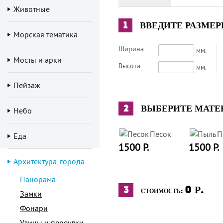
Животные
1
ВВЕДИТЕ РАЗМЕ
Морская тематика
Ширина
мм.
Мосты и арки
Высота
мм.
Пейзаж
2
ВЫБЕРИТЕ МАТЕ
Небо
Песок
П
Еда
1500 Р.
1500 Р.
Архитектура, города
Панорама
0
Р.
3
СТОИМОСТЬ:
Замки
Фонари
Улицы и переулки