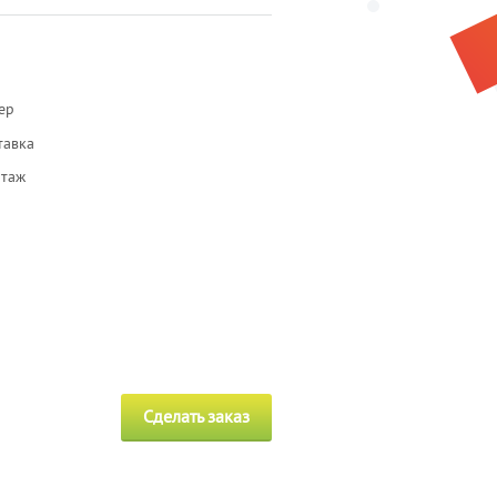
ер
тавка
таж
Сделать заказ