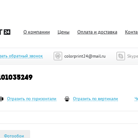
О компании
Цены
Оплата и доставка
Конта
1035249
зать обратный звонок
colorprint24@mail.ru
Skyp
101035249
Отразить по горизонтали
Отразить по вертикали
Ч
Фотообои