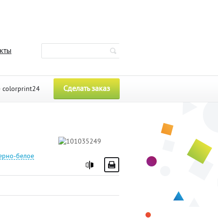
кты
Сделать заказ
e
colorprint24
ерно-белое