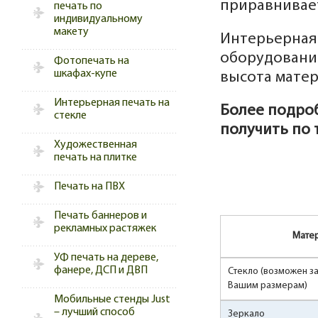
приравнивает
печать по
индивидуальному
макету
Интерьерная 
оборудовании
Фотопечать на
шкафах-купе
высота матер
Интерьерная печать на
Более подро
стекле
получить по 
Художественная
печать на плитке
Печать на ПВХ
Печать баннеров и
рекламных растяжек
Мате
УФ печать на дереве,
фанере, ДСП и ДВП
Стекло (возможен за
Вашим размерам)
Мобильные стенды Just
– лучший способ
Зеркало