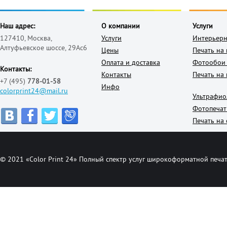
Наш адрес:
О компании
Услуги
127410, Москва,
Услуги
Интерьерн
Алтуфьевское шоссе, 29Ас6
Цены
Печать на
Оплата и доставка
Фотообои 
Контакты:
Контакты
Печать на 
+7 (495)
778-01-58
Инфо
colorprint24@mail.ru
Ультрафио
Фотопечат
Печать на 
© 2021 «Color Print 24» Полный спектр услуг широкоформатной печат