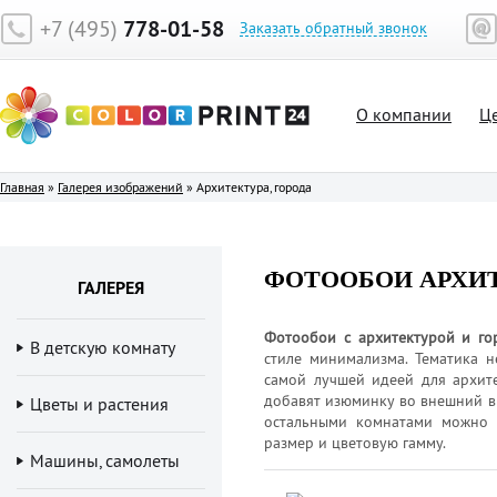
+7 (495)
778-01-58
Заказать обратный звонок
О компании
Ц
Главная
»
Галерея изображений
»
Архитектура, города
ФОТООБОИ АРХИТ
ГАЛЕРЕЯ
Фотообои с архитектурой и го
В детскую комнату
стиле минимализма. Тематика н
самой лучшей идеей для архите
добавят изюминку во внешний ви
Цветы и растения
остальными комнатами можно с
размер и цветовую гамму.
Машины, самолеты