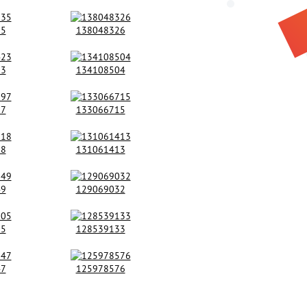
35
138048326
23
134108504
97
133066715
18
131061413
49
129069032
05
128539133
47
125978576