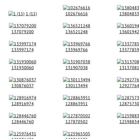
1 (11)
102676616
1380483
137079200
136521248
1360194
133997174
133969766
1337785
131930060
131907038
1313708
130876037
130113494
1292776
128916974
128863951
1287573
128446760
127870502
1259883