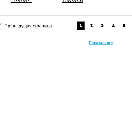
125976431
125965505
Предыдущая страница
1
2
3
4
5
Показать все